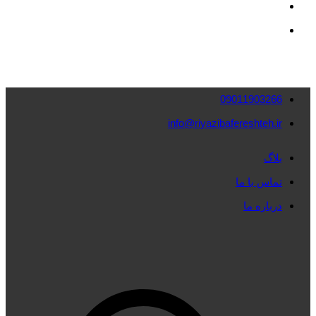
09011903266
info@riyazibafereshteh.ir
بلاگ
تماس با ما
درباره ما