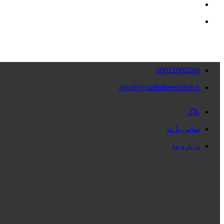
09011903266
info@riyazibafereshteh.ir
بلاگ
تماس با ما
درباره ما