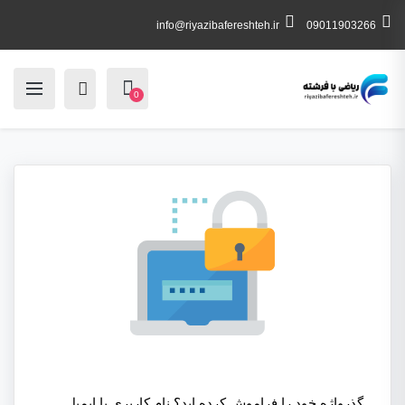
info@riyazibafereshteh.ir
09011903266
0
گذرواژه خود را فراموش کرده اید؟ نام کاربری یا ایمیل