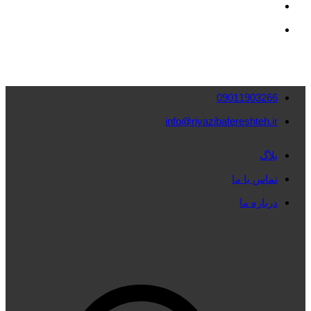
09011903266
info@riyazibafereshteh.ir
بلاگ
تماس با ما
درباره ما