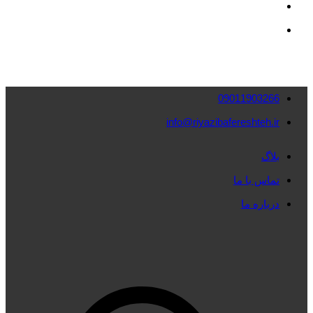
09011903266
info@riyazibafereshteh.ir
بلاگ
تماس با ما
درباره ما