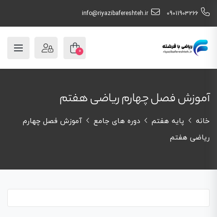
info@riyazibafereshteh.ir
09011903266
0
آموزش فصل چهارم ریاضی هفتم
خانه
پایه هفتم
دوره های جامع
آموزش فصل چهارم
ریاضی هفتم