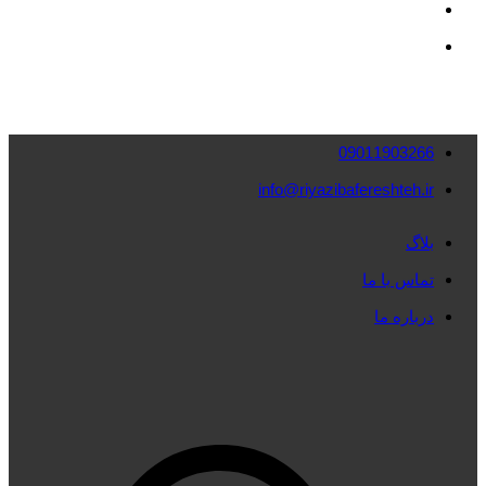
09011903266
info@riyazibafereshteh.ir
بلاگ
تماس با ما
درباره ما