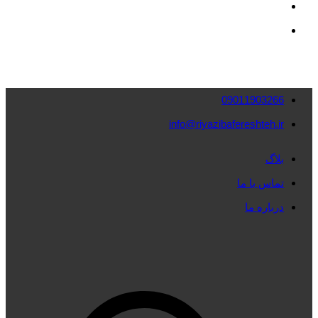
09011903266
info@riyazibafereshteh.ir
بلاگ
تماس با ما
درباره ما