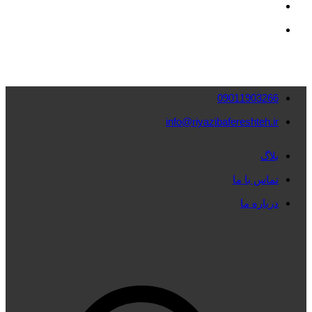
09011903266
info@riyazibafereshteh.ir
بلاگ
تماس با ما
درباره ما