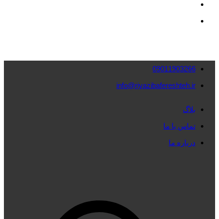
09011903266
info@riyazibafereshteh.ir
بلاگ
تماس با ما
درباره ما