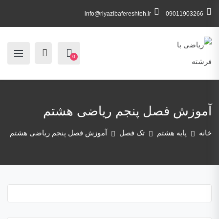
info@riyazibafereshteh.ir
09011903266
0
آموزش فصل پنجم ریاضی هشتم
خانه
پایه هشتم
تک فصل
آموزش فصل پنجم ریاضی هشتم