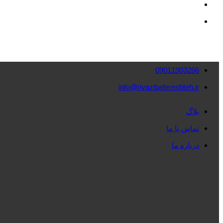
09011903266
info@riyazibafereshteh.ir
بلاگ
تماس با ما
درباره ما