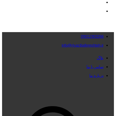
09011903266
info@riyazibafereshteh.ir
بلاگ
تماس با ما
درباره ما