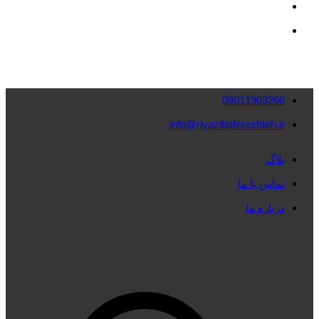
09011903266
info@riyazibafereshteh.ir
بلاگ
تماس با ما
درباره ما