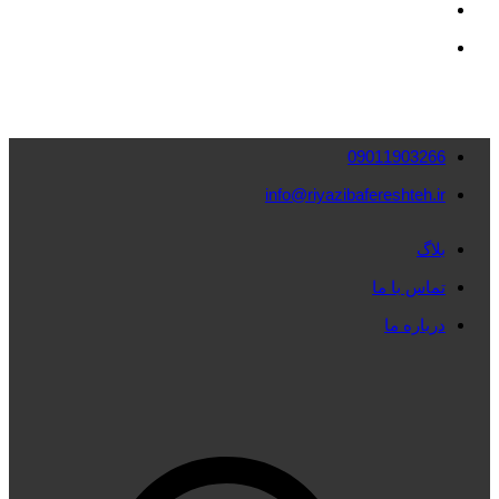
09011903266
info@riyazibafereshteh.ir
بلاگ
تماس با ما
درباره ما