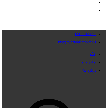
09011903266
info@riyazibafereshteh.ir
بلاگ
تماس با ما
درباره ما