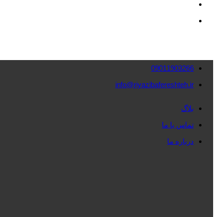
09011903266
info@riyazibafereshteh.ir
بلاگ
تماس با ما
درباره ما