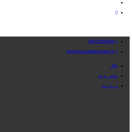
09011903266
info@riyazibafereshteh.ir
بلاگ
تماس با ما
درباره ما