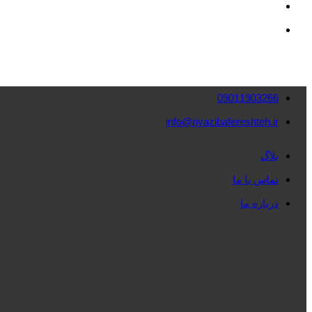
09011903266
info@riyazibafereshteh.ir
بلاگ
تماس با ما
درباره ما