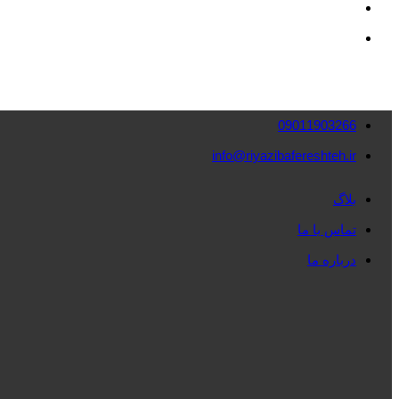
09011903266
info@riyazibafereshteh.ir
بلاگ
تماس با ما
درباره ما