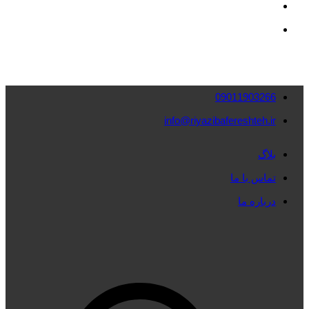
09011903266
info@riyazibafereshteh.ir
بلاگ
تماس با ما
درباره ما