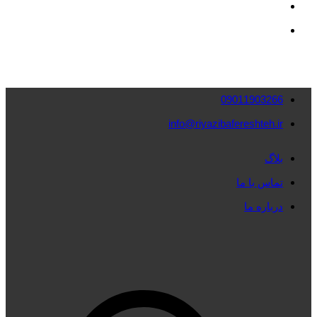
09011903266
info@riyazibafereshteh.ir
بلاگ
تماس با ما
درباره ما