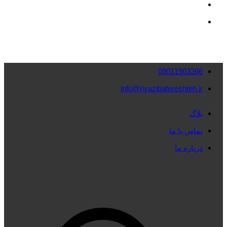
09011903266
info@riyazibafereshteh.ir
بلاگ
تماس با ما
درباره ما