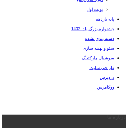
نوبت اول
پایه یازدهم
جشنواره بزرگ یلدا 1402
دسته بندی نشده
سئو و بهینه سازی
سوشیال مارکتینگ
طراحی سایت
وردپرس
ووکامرس
درباره ما