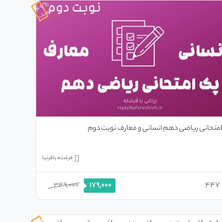
49%
تخفیف
متحانی ریاضی دهم انسانی و معارف نوبت دوم
فرشته باقرنیا
349,000
447
179,000
49%