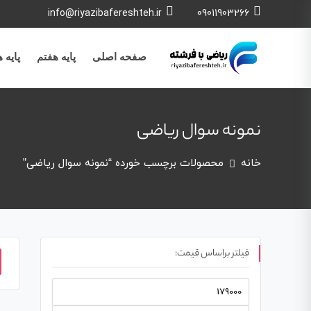
info@riyazibafereshteh.ir
09011903266
صفحه اصلی
پایه هفتم
پایه 
نمونه سوال ریاضی
خانه
محصولات برچسب خورده “نمونه سوال ریاضی”
فیلتر براساس قیمت: