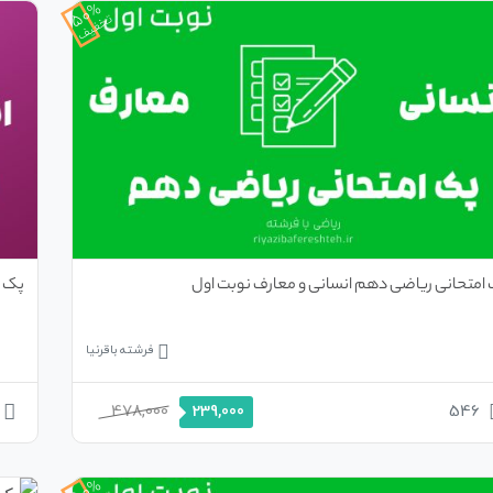
50%
تخفیف
امتحانی ریاضی دهم انسانی و معارف نوبت اول
پک ا
فرشته باقرنیا
478,000
546
239,000
50%