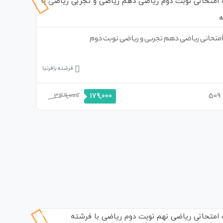
تخفیف
متحانی ریاضی دهم تجربی و ریاضی نوبت دوم
فرشته باقرنیا
349,000
509
179,000
49%
تخفیف