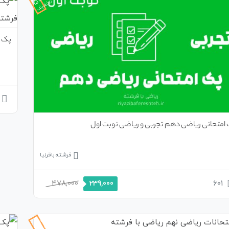
تخفیف
پک ا
امتحانی ریاضی دهم تجربی و ریاضی نوبت اول
فرشته باقرنیا
478,000
601
239,000
50%
تخفیف