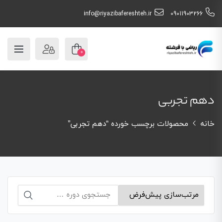
info@riyazibafereshteh.ir
09011903266
0
دهم تجربی
خانه
محصولات برچسب خورده “دهم تجربی”
جستجو
برای: