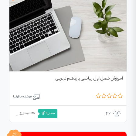
آموزش فصل اول ریاضی یازدهم تجربی
فرشته باقرنیا
249,000
26
149,000
50%