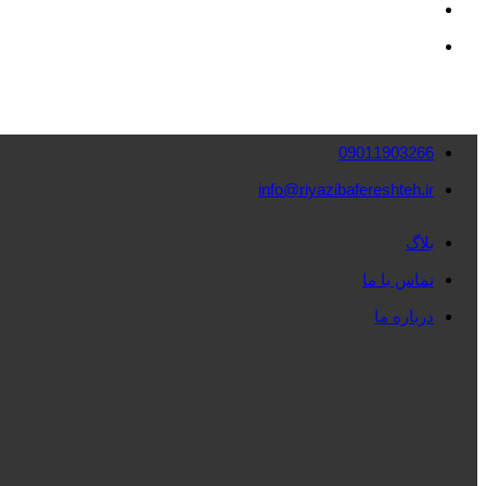
09011903266
info@riyazibafereshteh.ir
بلاگ
تماس با ما
درباره ما