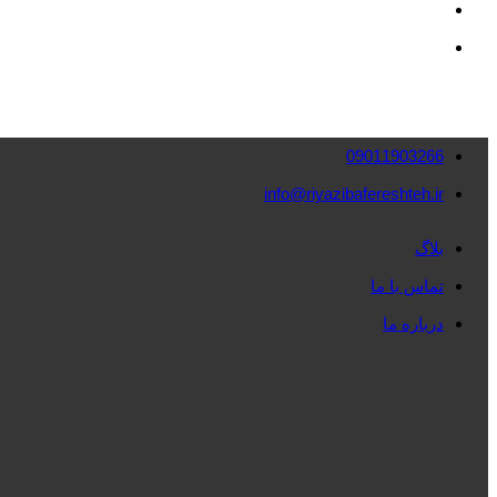
09011903266
info@riyazibafereshteh.ir
بلاگ
تماس با ما
درباره ما