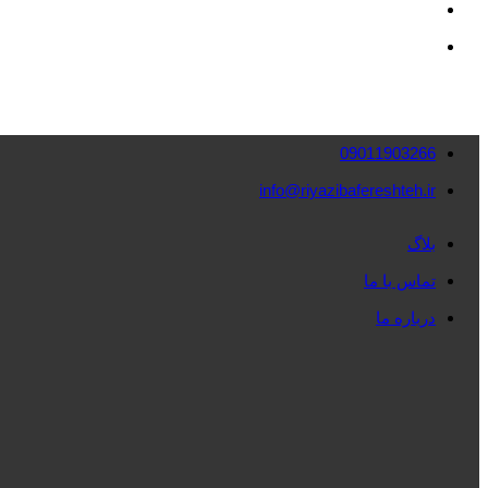
09011903266
info@riyazibafereshteh.ir
بلاگ
تماس با ما
درباره ما