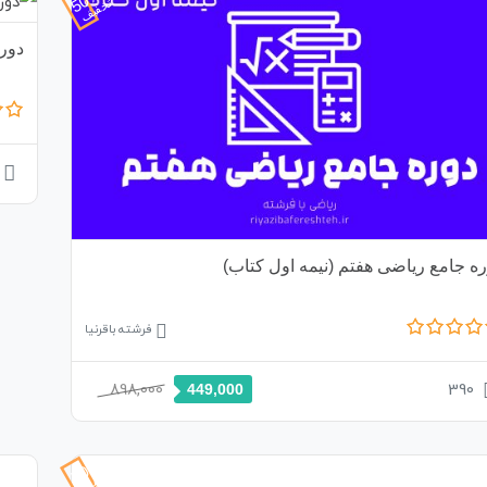
تخفیف
دوره
ه جامع ریاضی هفتم (نیمه اول کتاب)
فرشته باقرنیا
898,000
390
449,000
50%
تخفیف