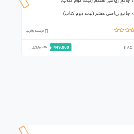
تخفیف
 جامع ریاضی هفتم (نیمه دوم کتاب)
فرشته باقرنیا
898,000
485
449,000
49%
تخفیف