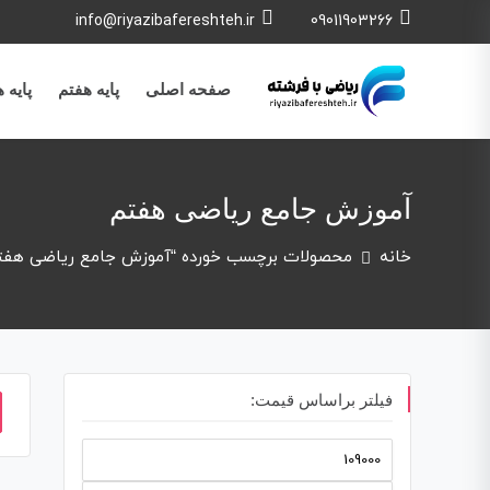
info@riyazibafereshteh.ir
09011903266
صفحه اصلی
پایه هفتم
پایه 
آموزش جامع ریاضی هفتم
خانه
محصولات برچسب خورده “آموزش جامع ریاضی هفت
فیلتر براساس قیمت: