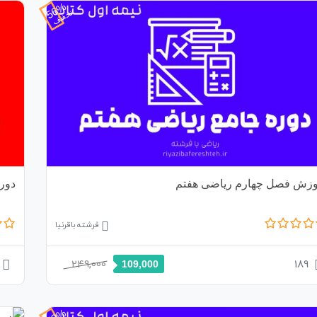
56%
تخفیف
وزش فصل چهارم ریاضی هفتم
دور
فرشته باقرنیا
249,000
189
109,000
50%