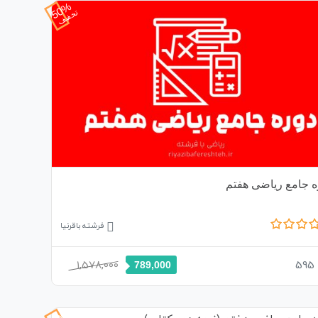
50%
تخفیف
ه جامع ریاضی هفتم
فرشته باقرنیا
1,578,000
595
789,000
50%