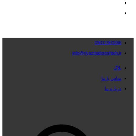
09011903266
info@riyazibafereshteh.ir
بلاگ
تماس با ما
درباره ما