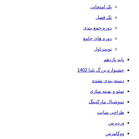
پک امتحانی
تک فصل
دوره جمع بندی
دوره های جامع
نوبت اول
پایه یازدهم
جشنواره بزرگ یلدا 1402
دسته بندی نشده
سئو و بهینه سازی
سوشیال مارکتینگ
طراحی سایت
وردپرس
ووکامرس