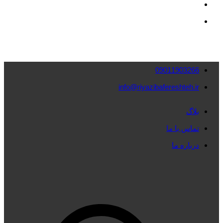
09011903266
info@riyazibafereshteh.ir
بلاگ
تماس با ما
درباره ما