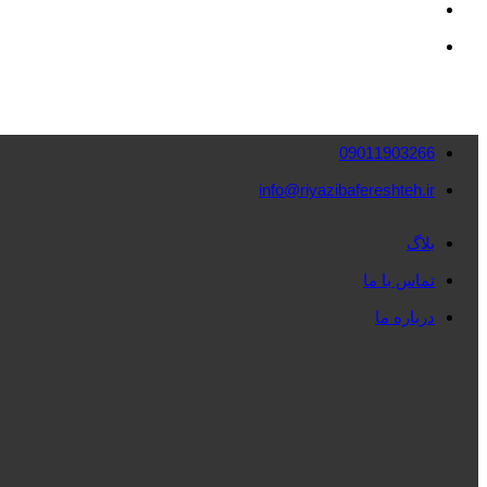
09011903266
info@riyazibafereshteh.ir
بلاگ
تماس با ما
درباره ما