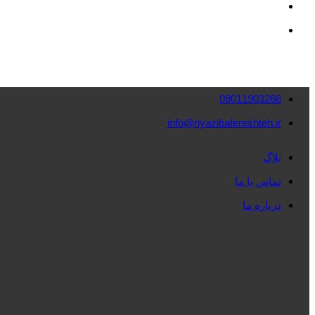
09011903266
info@riyazibafereshteh.ir
بلاگ
تماس با ما
درباره ما