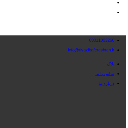
09011903266
info@riyazibafereshteh.ir
بلاگ
تماس با ما
درباره ما