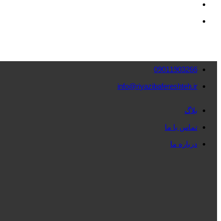
09011903266
info@riyazibafereshteh.ir
بلاگ
تماس با ما
درباره ما